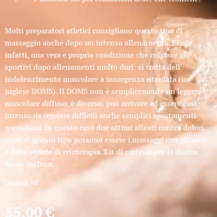
Molti preparatori atletici consigliano questo tipo di
massaggio anche dopo un intenso allenamento. Esiste,
infatti, una vera e propria condizione che colpisce gli
sportivi dopo allenamenti molto duri: si tratta dell'
indolenzimento muscolare a insorgenza ritardata
(in
inglese DOMS). Il DOMS non è semplicemente un leggero
muscolare diffuso, è diverso: può arrivare ad essere così
intenso da rendere difficili anche semplici spostamenti
quotidiani. In questo caso due ottimi alleati contro dolori
acuti di questo tipo possono essere i
massaggi con ghiaccio
e delle sedute di
crioterapia
. Kit di cortesia per la doccia
finale incluso.
Durata 50'
55,00
€