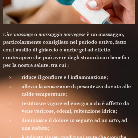
L'
ice massage
o
massaggio norvegese
è un massaggio,
particolarmente consigliato nel periodo estivo, fatto
con l'ausilio di ghiaccio o anche gel ad effetto
crioterapico che può avere degli straordinari benefici
per la nostra salute, tra cui :
riduce il gonfiore e l'infiammazione;
allevia la sensazione di pesantezza dovuta alle
calde temperature;
restituisce vigore ed energia a chi è affetto da
vene varicose, edemi, reitenzione idrica;
diminuisce il dolore in seguito ad un urto, ad
una caduta;
è indicato sia per condizioni acute che croniche.